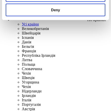
Deny
По країнах
Усі країни
Великобританія
Швейцарія
Іспанія
Данія
Бельгія
Франція
Республіка Ірландія
Литва
Польща
Словаччина
Чехія
Швецiя
Угорщина
Чехія
Нідерланди
Iрландія
Iталiя
Португалія
Австрія