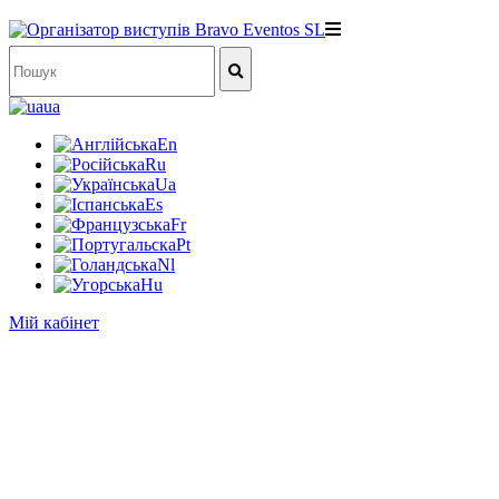
ua
En
Ru
Ua
Es
Fr
Pt
Nl
Hu
Мій кабінет