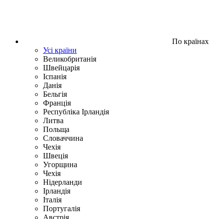
По країнах
Усі країни
Великобританія
Швейцарія
Іспанія
Данія
Бельгія
Франція
Республіка Ірландія
Литва
Польща
Словаччина
Чехія
Швецiя
Угорщина
Чехія
Нідерланди
Iрландія
Iталiя
Португалія
Австрія