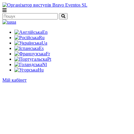
ua
En
Ru
Ua
Es
Fr
Pt
Nl
Hu
Мій кабінет