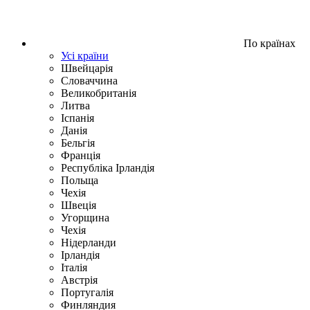
По країнах
Усі країни
Швейцарія
Словаччина
Великобританія
Литва
Іспанія
Данія
Бельгія
Франція
Республіка Ірландія
Польща
Чехія
Швецiя
Угорщина
Чехія
Нідерланди
Iрландія
Iталiя
Австрія
Португалія
Финляндия