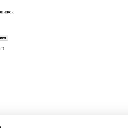
 знижок
тися
ї!
s