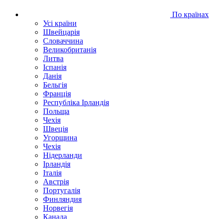
По країнах
Усі країни
Швейцарія
Словаччина
Великобританія
Литва
Іспанія
Данія
Бельгія
Франція
Республіка Ірландія
Польща
Чехія
Швецiя
Угорщина
Чехія
Нідерланди
Iрландія
Iталiя
Австрія
Португалія
Финляндия
Норвегія
Канада