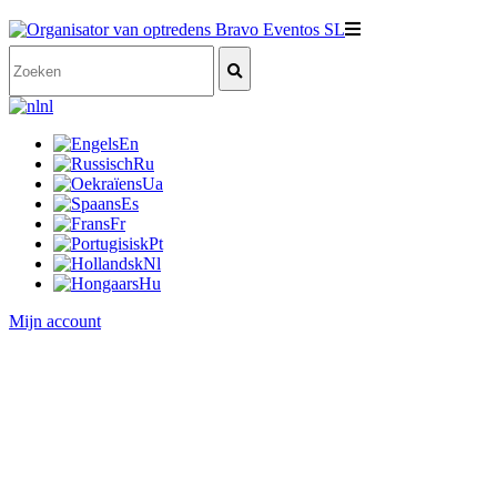
nl
En
Ru
Ua
Es
Fr
Pt
Nl
Hu
Mijn account