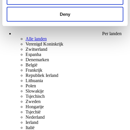
Deny
Per landen
Alle landen
Verenigd Koninkrijk
Zwitserland
Espanha
Denemarken
België
Frankrijk
Republiek Ierland
Lithuania
Polen
Slowakije
Tsjechisch
Zweden
Hongarije
Tsjechië
Nederland
Ierland
Italië