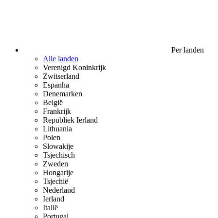
Per landen
Alle landen
Verenigd Koninkrijk
Zwitserland
Espanha
Denemarken
België
Frankrijk
Republiek Ierland
Lithuania
Polen
Slowakije
Tsjechisch
Zweden
Hongarije
Tsjechië
Nederland
Ierland
Italië
Portugal