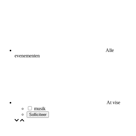
Alle
evenementen
At vise
musik
Solliciteer