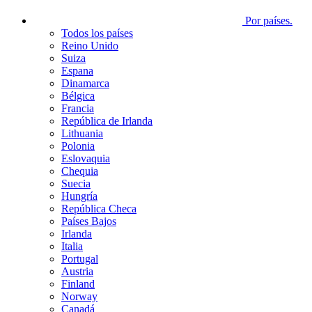
Por países.
Todos los países
Reino Unido
Suiza
Espana
Dinamarca
Bélgica
Francia
República de Irlanda
Lithuania
Polonia
Eslovaquia
Chequia
Suecia
Hungría
República Checa
Países Bajos
Irlanda
Italia
Portugal
Austria
Finland
Norway
Canadá