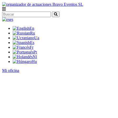
es
En
Ru
Ua
Es
Fr
Pt
Nl
Hu
Mi oficina