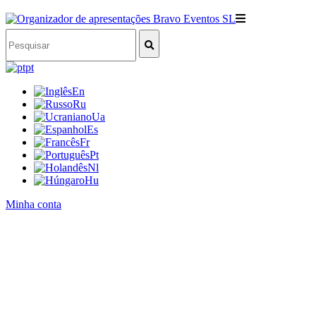
pt
En
Ru
Ua
Es
Fr
Pt
Nl
Hu
Minha conta