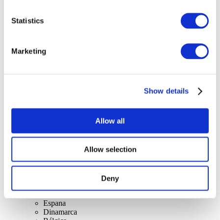
Statistics
Marketing
Conciertos
Música
Para aplicar
Show details
Allow all
Allow selection
Por países.
Todos los países
Deny
Reino Unido
Suiza
Espana
Dinamarca