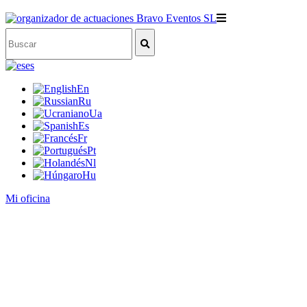
es
En
Ru
Ua
Es
Fr
Pt
Nl
Hu
Mi oficina