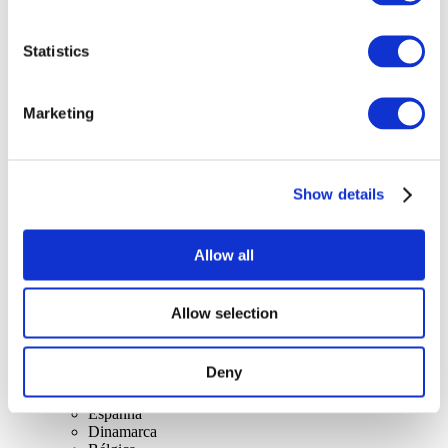
Statistics
Marketing
Concertos
Música
Aplicar
Show details
Allow all
Allow selection
Por países
Todos os países
Deny
Reino Unido
Suíça
Espanha
Dinamarca