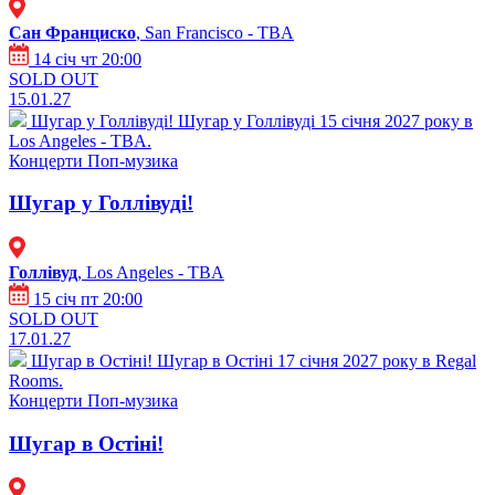
Сан Франциско
, San Francisco - TBA
14 січ чт 20:00
SOLD OUT
15.01.27
Шугар у Голлівуді!
Шугар у Голлівуді 15 січня 2027 року в
Los Angeles - TBA.
Концерти
Поп-музика
Шугар у Голлівуді!
Голлівуд
, Los Angeles - TBA
15 січ пт 20:00
SOLD OUT
17.01.27
Шугар в Остіні!
Шугар в Остіні 17 січня 2027 року в Regal
Rooms.
Концерти
Поп-музика
Шугар в Остіні!