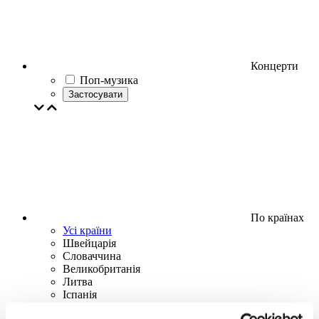
Концерти
Поп-музика
Застосувати
По країнах
Усі країни
Швейцарія
Словаччина
Великобританія
Литва
Іспанія
Данія