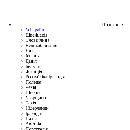
По країнах
Усі країни
Швейцарія
Словаччина
Великобританія
Литва
Іспанія
Данія
Бельгія
Франція
Республіка Ірландія
Польща
Чехія
Швецiя
Угорщина
Чехія
Нідерланди
Iрландія
Iталiя
Австрія
Португалія