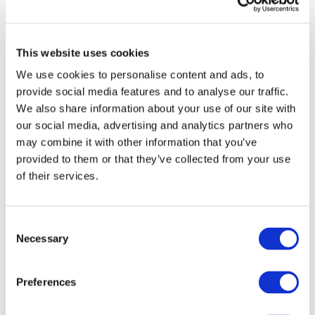
Бельгія
Франція
Республіка Ірландія
Польща
Чехія
This website uses cookies
Швецiя
We use cookies to personalise content and ads, to
Угорщина
Чехія
provide social media features and to analyse our traffic.
Нідерланди
We also share information about your use of our site with
Iрландія
our social media, advertising and analytics partners who
Iталiя
Австрія
may combine it with other information that you’ve
Португалія
provided to them or that they’ve collected from your use
Финляндия
of their services.
Норвегія
Канада
США
Consent
Necessary
Selection
Preferences