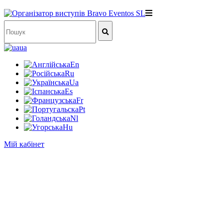
ua
En
Ru
Ua
Es
Fr
Pt
Nl
Hu
Мій кабінет