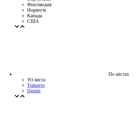
Финляндия
Норвегія
Канада
США
По містах
Усі міста
Торонто
Цюрiх