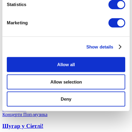
По містах
Statistics
Усі міста
Торонто
Цюрiх
Marketing
Show details
Allow all
Allow selection
Афіша - США (2026)
10.01.27
Deny
Шугар у Сіетлі!
Шугар у Сіетлі 10 січня 2027 року в Seattle
Venue TBA.
Концерти
Поп-музика
Шугар у Сіетлі!