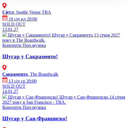
Сіетл
, Seattle Venue TBA
10 січ нд 20:00
SOLD OUT
13.01.27
Шугар у Сакраменто!
Шугар у Сакраменто 13 січня 2027
року в The Boardwalk.
Концерти
Поп-музика
Шугар у Сакраменто!
Сакраменто
, The Boardwalk
13 січ ср 20:00
SOLD OUT
14.01.27
Шугар у Сан-Франциско!
Шугар у Сан-Франциско 14 січня
2027 року в San Francisco - TBA.
Концерти
Поп-музика
Шугар у Сан-Франциско!