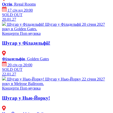
Остін
, Regal Rooms
17 січ нд 20:00
SOLD OUT
20.01.27
Шугар у Філадельфії!
Шугар у Філадельфії 20 січня 2027
року в Golden Gates.
Концерти
Поп-музика
Шугар у Філадельфії!
Філадельфія
, Golden Gates
20 січ ср 20:00
SOLD OUT
22.01.27
Шугар у Нью-Йорку!
Шугар у Нью-Йорку 22 січня 2027
року в Melrose Ballroom.
Концерти
Поп-музика
Шугар у Нью-Йорку!