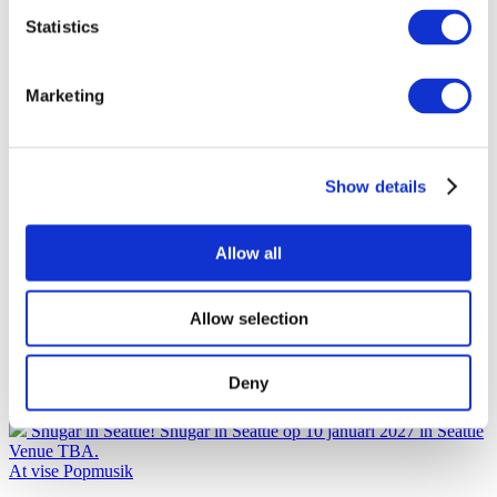
Statistics
Per steden
Alle steden
Toronto
Marketing
Zurich
Show details
Allow all
Allow selection
Affiche - USA (2026)
Deny
10.01.27
Shugar in Seattle!
Shugar in Seattle op 10 januari 2027 in Seattle
Venue TBA.
At vise
Popmusik