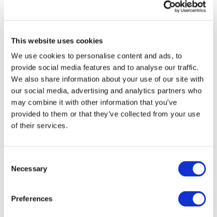
Espanha
Denemarken
België
Frankrijk
Republiek Ierland
This website uses cookies
Polen
Tsjechisch
We use cookies to personalise content and ads, to
Zweden
provide social media features and to analyse our traffic.
Hongarije
We also share information about your use of our site with
Tsjechië
Nederland
our social media, advertising and analytics partners who
Ierland
may combine it with other information that you’ve
Italië
provided to them or that they’ve collected from your use
Oostenrijk
Portugal
of their services.
Finland
Norway
Canada
USA
Consent
Necessary
Selection
Preferences