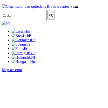
nl
En
Ru
Ua
Es
Fr
Pt
Nl
Hu
Mijn account