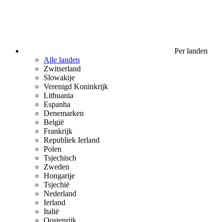
Per landen
Alle landen
Zwitserland
Slowakije
Verenigd Koninkrijk
Lithuania
Espanha
Denemarken
België
Frankrijk
Republiek Ierland
Polen
Tsjechisch
Zweden
Hongarije
Tsjechië
Nederland
Ierland
Italië
Oostenrijk