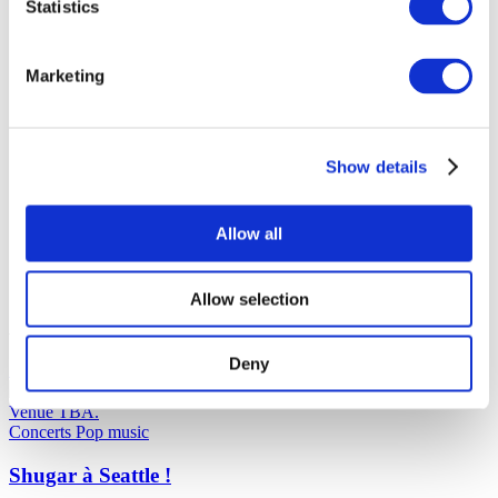
Statistics
Par ville
Toutes les villes
Toronto
Zurich
Marketing
Show details
Allow all
Allow selection
Affiche - USA (2026)
Deny
10.01.27
Shugar à Seattle !
Shugar à Seattle le 10 janvier 2027 à Seattle
Venue TBA.
Concerts
Pop music
Shugar à Seattle !