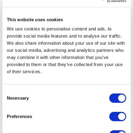
République d'Irlande
Lithuania
Pologne
Slovaquie
This website uses cookies
Tchèque
Suède
We use cookies to personalise content and ads, to
Hongrie
provide social media features and to analyse our traffic.
République Tchèque
We also share information about your use of our site with
Pays-Bas
Irlande
our social media, advertising and analytics partners who
Italie
may combine it with other information that you’ve
Portugal
provided to them or that they’ve collected from your use
Autriche
Finland
of their services.
Norway
Canada
USA
Consent
Necessary
Selection
Preferences