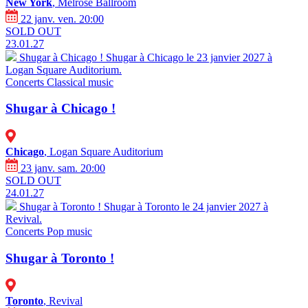
New York
, Melrose Ballroom
22 janv. ven. 20:00
SOLD OUT
23.01.27
Shugar à Chicago !
Shugar à Chicago le 23 janvier 2027 à
Logan Square Auditorium.
Concerts
Classical music
Shugar à Chicago !
Chicago
, Logan Square Auditorium
23 janv. sam. 20:00
SOLD OUT
24.01.27
Shugar à Toronto !
Shugar à Toronto le 24 janvier 2027 à
Revival.
Concerts
Pop music
Shugar à Toronto !
Toronto
, Revival