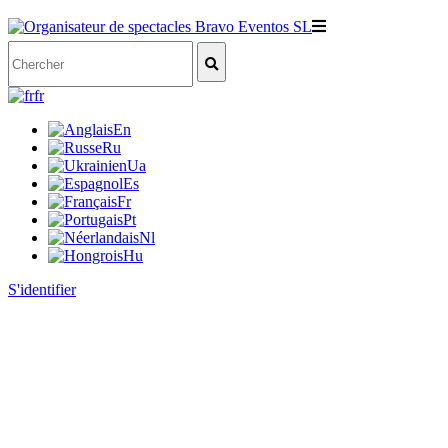
fr
En
Ru
Ua
Es
Fr
Pt
Nl
Hu
S'identifier