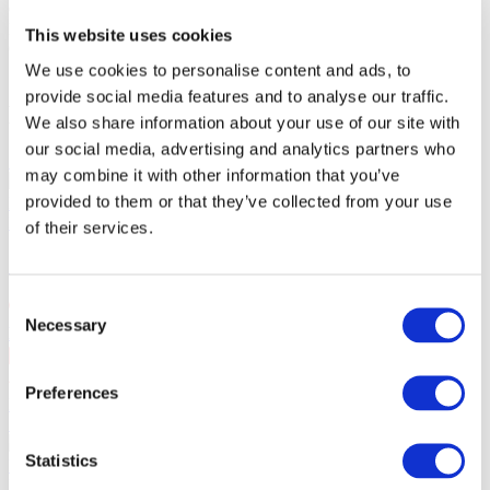
Стоимость билетов:
100EUR
Кассовый сбор:
100EUR
This website uses cookies
Общая стоимость:
10:00
We use cookies to personalise content and ads, to
provide social media features and to analyse our traffic.
Похожие мероприятия
We also share information about your use of our site with
our social media, advertising and analytics partners who
10.09.26
may combine it with other information that you’ve
СКАЙ в Варшаве!
10 сентября 2026 группа СКАЙ в
provided to them or that they’ve collected from your use
Варшаве в VooDoo Club. 25 лет на сцене.
Концерты
of their services.
СКАЙ в Варшаве!
Consent
Necessary
Selection
Варшава
, VooDoo Club
10 сен Чт 20:00
PLN167
Preferences
Купить билет
11.09.26
СКАЙ в Щецине!
11 сентября 2026 группа СКАЙ в
Statistics
Щецине в Kosmos. 25 лет на сцене.
Концерты