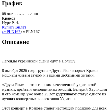
График
08
окт
Четверг
Чт
20:00
Краков
Hype Park
Купить
Билет
PLN167
PLN167
От
От
Описание
Легенды украинской сцены едут в
Польшу
!
8 октября 2026 года группа «Друга Ріка» взорвет Краков
мощным живым звуком и вашими любимыми хитами.
«Друга Ріка» — это синоним качественной украинской
музыки, драйва и неподдельных эмоций. Валерий Харчишин
и его команда уже более 25 лет удерживают статус одного из
лучших концертных коллективов Украины.
Этот концерт в Кракове станет настоящим подарком для всех,