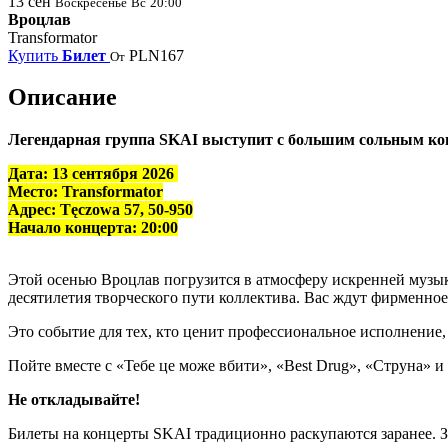
13
сен
Воскресенье
Вс
20:00
Вроцлав
Transformator
Купить
Билет
PLN167
От
Описание
Легендарная группа SKAI выступит с большим сольным конц
Дата: 13 сентября 2026
Место: Transformator
Адрес:
Tęczowa 57, 50-950
Начало концерта: 20:00
Этой осенью Вроцлав погрузится в атмосферу искренней музы
десятилетия творческого пути коллектива. Вас ждут фирменное
Это событие для тех, кто ценит профессиональное исполнение
Пойте вместе с «Тебе це може вбити», «Best Drug», «Струна» 
Не откладывайте!
Билеты на концерты SKAI традиционно раскупаются заранее. За