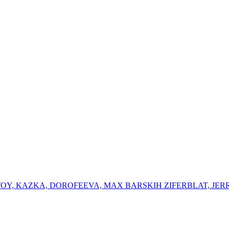
K OTOY, KAZKA, DOROFEEVA, MAX BARSKIH ⁠ZIFERBLAT, ⁠JER