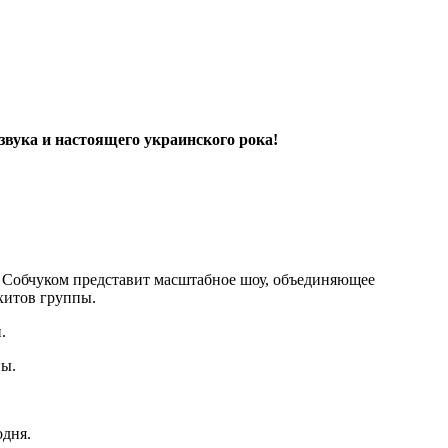
звука и настоящего украинского рока!
м Собчуком представит масштабное шоу, объединяющее
 хитов группы.
й.
ны.
одня.