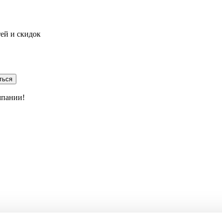
тей и скидок
ться
мпании!