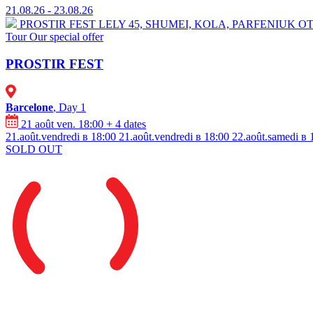
21.08.26 - 23.08.26
PROSTIR FEST
⁠LELY 45, ⁠SHUMEI,⁠ ⁠KOLA, ⁠⁠PARFENIU
Tour
Our special offer
PROSTIR FEST
Barcelone
, Day 1
21 août ven. 18:00
+ 4 dates
21.août.vendredi в 18:00
21.août.vendredi в 18:00
22.août.samedi в 
SOLD OUT