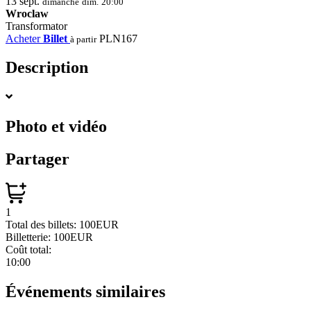
13
sept.
dimanche
dim.
20:00
Wroclaw
Transformator
Acheter
Billet
PLN167
à partir
Description
Photo et vidéo
Partager
1
Total des billets:
100EUR
Billetterie:
100EUR
Coût total:
10:00
Événements similaires