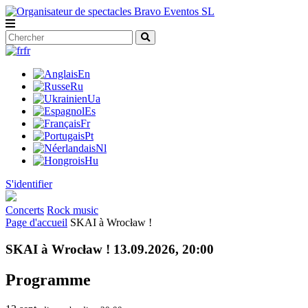
fr
En
Ru
Ua
Es
Fr
Pt
Nl
Hu
S'identifier
Concerts
Rock music
Page d'accueil
SKAI à Wrocław !
SKAI à Wrocław ! 13.09.2026, 20:00
Programme