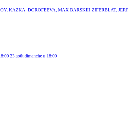
K OTOY, KAZKA, DOROFEEVA, MAX BARSKIH ⁠ZIFERBLAT, ⁠JER
18:00
23.août.dimanche в 18:00