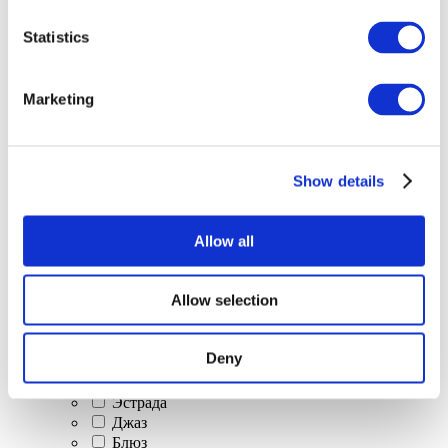
Все
Statistics
мероприятия
Marketing
Show details
Концерты
Классическая музыка
Allow all
Поп-музыка
Рок музыка
Джаз и блюз
Allow selection
Израильская музыка
Фольклор
Авторская песня
Deny
Наше спецпредложение
Музыка
Эстрада
Джаз
Блюз