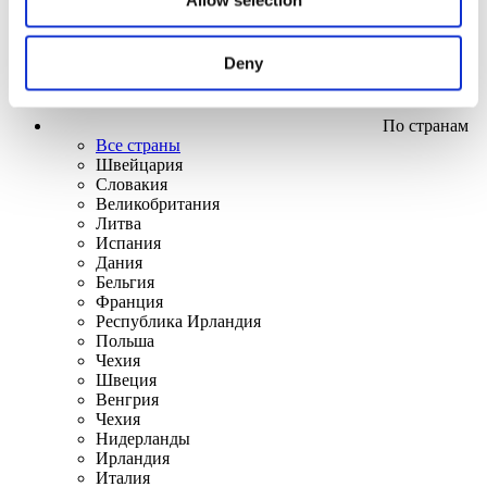
Deny
По странам
Все страны
Швейцария
Словакия
Великобритания
Литва
Испания
Дания
Бельгия
Франция
Республика Ирландия
Польша
Чехия
Швеция
Венгрия
Чехия
Нидерланды
Ирландия
Италия