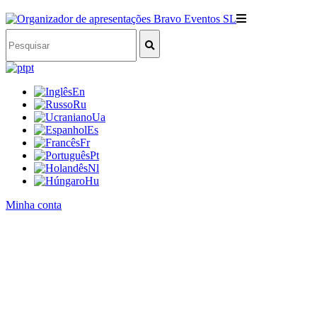
pt
En
Ru
Ua
Es
Fr
Pt
Nl
Hu
Minha conta