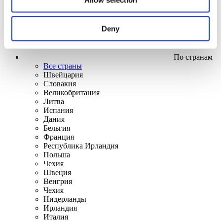
Deny
По странам
Все страны
Швейцария
Словакия
Великобритания
Литва
Испания
Дания
Бельгия
Франция
Республика Ирландия
Польша
Чехия
Швеция
Венгрия
Чехия
Нидерланды
Ирландия
Италия