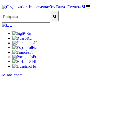
pt
En
Ru
Ua
Es
Fr
Pt
Nl
Hu
Minha conta