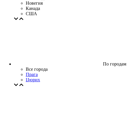
Новегия
Канада
США
По городам
Все города
Прага
Цюрих