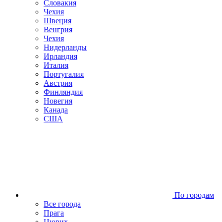
Словакия
Чехия
Швеция
Венгрия
Чехия
Нидерланды
Ирландия
Италия
Португалия
Австрия
Финляндия
Новегия
Канада
США
По городам
Все города
Прага
Цюрих