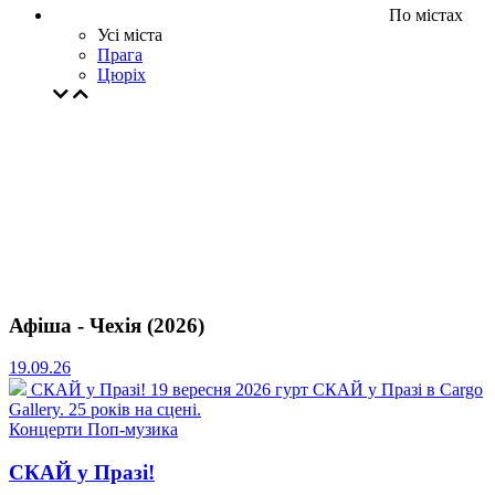
По містах
Усі міста
Прага
Цюрiх
Афіша - Чехія (2026)
19.09.26
СКАЙ у Празі!
19 вересня 2026 гурт СКАЙ у Празі в Cargo
Gallery. 25 років на сцені.
Концерти
Поп-музика
СКАЙ у Празі!