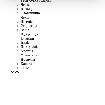
Республіка Ірландія
Литва
Польща
Словаччина
Чехія
Швецiя
Угорщина
Чехія
Нідерланди
Iрландія
Iталiя
Португалія
Австрія
Финляндия
Норвегія
Канада
США