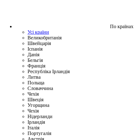
По країнах
Усі країни
Великобританія
Швейцарія
Іспанія
Данія
Бельгія
Франція
Республіка Ірландія
Литва
Польща
Словаччина
Чехія
Швецiя
Угорщина
Чехія
Нідерланди
Iрландія
Iталiя
Португалія
Австрія