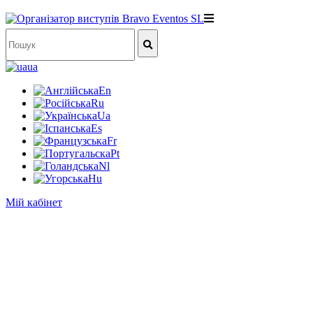
ua
En
Ru
Ua
Es
Fr
Pt
Nl
Hu
Мій кабінет