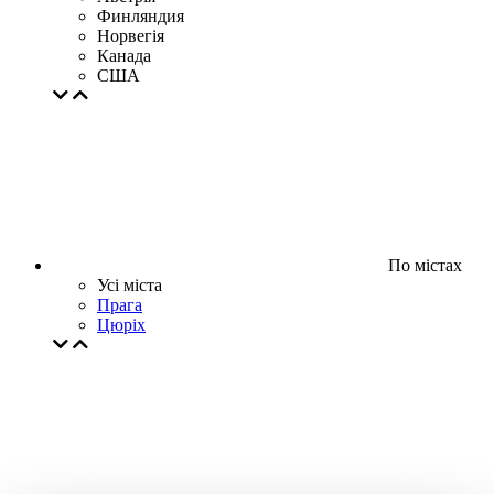
Финляндия
Норвегія
Канада
США
По містах
Усі міста
Прага
Цюрiх