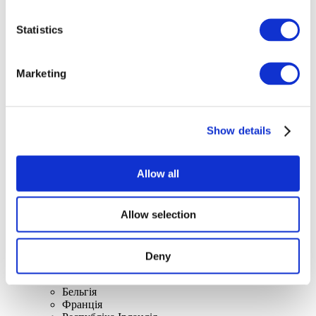
Statistics
Концерти
Marketing
Поп-музика
Застосувати
Show details
Allow all
Allow selection
По країнах
Усі країни
Великобританія
Швейцарія
Deny
Іспанія
Данія
Бельгія
Франція