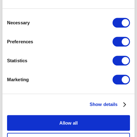
Consent
Necessary
Selection
Preferences
Концерты
Поп-музыка
Применить
Statistics
Marketing
Show details
По странам
Все страны
Швейцария
Allow all
Словакия
Великобритания