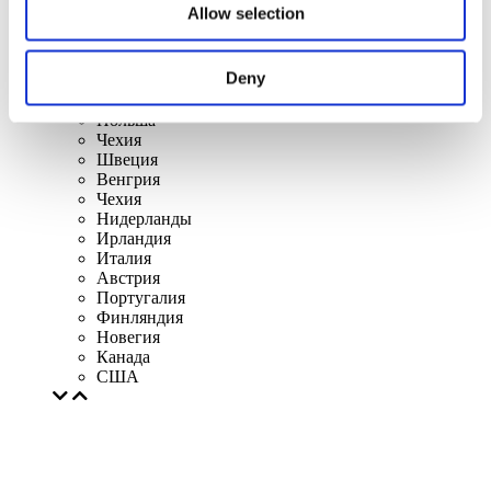
Литва
Allow selection
Испания
Дания
Бельгия
Deny
Франция
Республика Ирландия
Польша
Чехия
Швеция
Венгрия
Чехия
Нидерланды
Ирландия
Италия
Австрия
Португалия
Финляндия
Новегия
Канада
США