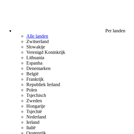
Per landen
Alle landen
Zwitserland
Slowakije
Verenigd Koninkrijk
Lithuania
Espanha
Denemarken
België
Frankrijk
Republiek Ierland
Polen
Tsjechisch
Zweden
Hongarije
Tsjechië
Nederland
Ierland
Italië
Oostenrijk