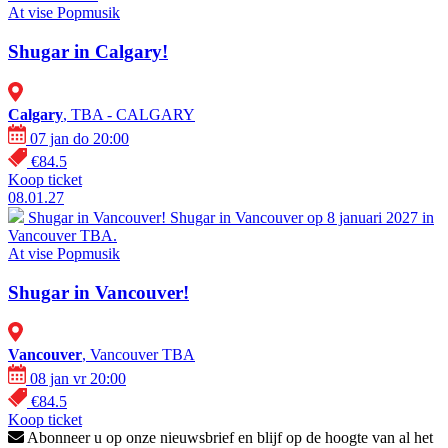
At vise
Popmusik
Shugar in Calgary!
Calgary
, TBA - CALGARY
07 jan do 20:00
€84.5
Koop ticket
08.01.27
Shugar in Vancouver!
Shugar in Vancouver op 8 januari 2027 in
Vancouver TBA.
At vise
Popmusik
Shugar in Vancouver!
Vancouver
, Vancouver TBA
08 jan vr 20:00
€84.5
Koop ticket
Abonneer u op onze nieuwsbrief en blijf op de hoogte van al het