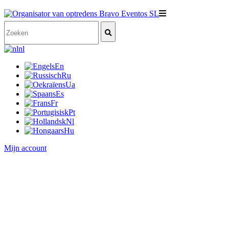
nl
En
Ru
Ua
Es
Fr
Pt
Nl
Hu
Mijn account