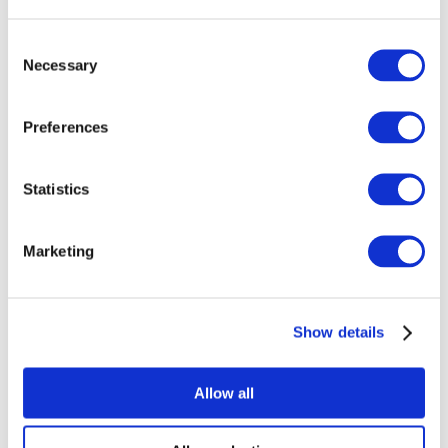
Consent
Necessary
Selection
Preferences
At vise
Popmusik
Solliciteer
Statistics
Marketing
Show details
Per landen
Alle landen
Allow all
Zwitserland
Slowakije
Verenigd Koninkrijk