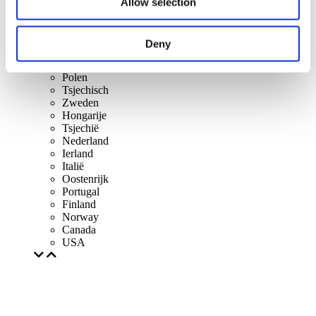
Lithuania
Allow selection
Espanha
Denemarken
België
Deny
Frankrijk
Republiek Ierland
Polen
Tsjechisch
Zweden
Hongarije
Tsjechië
Nederland
Ierland
Italië
Oostenrijk
Portugal
Finland
Norway
Canada
USA