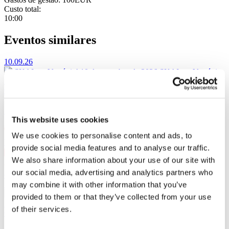
Custo total:
10:00
Eventos similares
10.09.26
SKAI em Varsóvia!
10 de setembro de 2026 SKAI em Varsóvia
no VooDoo Club. 25 anos no palco.
Concertos
SKAI em Varsóvia!
This website uses cookies
We use cookies to personalise content and ads, to
Varsóvia
, VooDoo Club
provide social media features and to analyse our traffic.
10 set qui 20:00
We also share information about your use of our site with
PLN167
our social media, advertising and analytics partners who
Comprar ticket
11.09.26
may combine it with other information that you’ve
SKAI em Szczecin!
11 de setembro de 2026 SKAI em Szczecin
provided to them or that they’ve collected from your use
no Kosmos. 25 anos no palco.
of their services.
Concertos