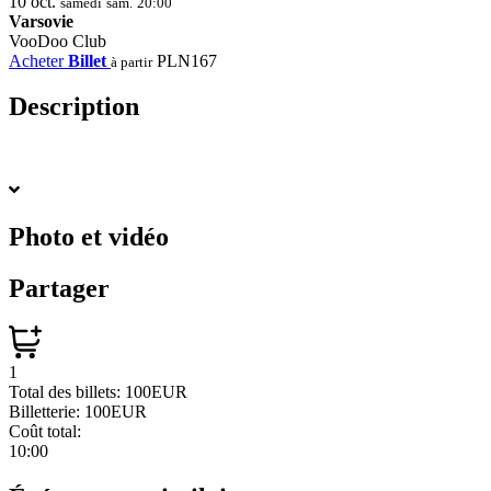
10
oct.
samedi
sam.
20:00
Varsovie
VooDoo Club
Acheter
Billet
PLN167
à partir
Description
Photo et vidéo
Partager
1
Total des billets:
100EUR
Billetterie:
100EUR
Coût total:
10:00