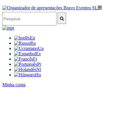
pt
En
Ru
Ua
Es
Fr
Pt
Nl
Hu
Minha conta