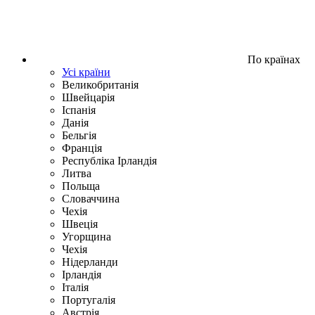
По країнах
Усі країни
Великобританія
Швейцарія
Іспанія
Данія
Бельгія
Франція
Республіка Ірландія
Литва
Польща
Словаччина
Чехія
Швецiя
Угорщина
Чехія
Нідерланди
Iрландія
Iталiя
Португалія
Австрія