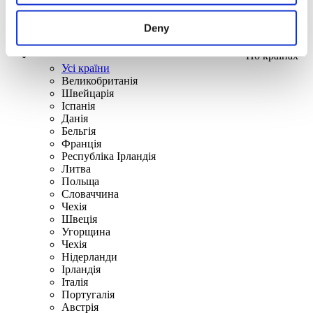
Deny
По країнах
Усі країни
Великобританія
Швейцарія
Іспанія
Данія
Бельгія
Франція
Республіка Ірландія
Литва
Польща
Словаччина
Чехія
Швецiя
Угорщина
Чехія
Нідерланди
Iрландія
Iталiя
Португалія
Австрія