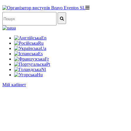
ua
En
Ru
Ua
Es
Fr
Pt
Nl
Hu
Мій кабінет