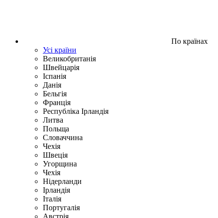
По країнах
Усі країни
Великобританія
Швейцарія
Іспанія
Данія
Бельгія
Франція
Республіка Ірландія
Литва
Польща
Словаччина
Чехія
Швецiя
Угорщина
Чехія
Нідерланди
Iрландія
Iталiя
Португалія
Австрія