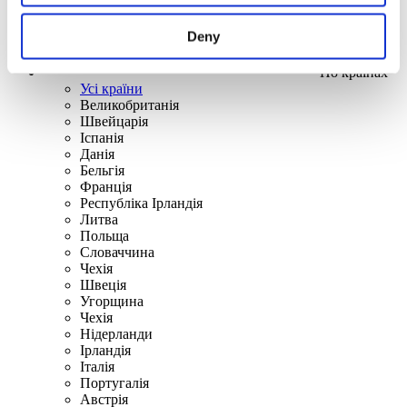
Deny
По країнах
Усі країни
Великобританія
Швейцарія
Іспанія
Данія
Бельгія
Франція
Республіка Ірландія
Литва
Польща
Словаччина
Чехія
Швецiя
Угорщина
Чехія
Нідерланди
Iрландія
Iталiя
Португалія
Австрія