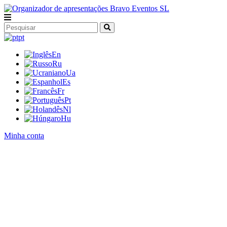
pt
En
Ru
Ua
Es
Fr
Pt
Nl
Hu
Minha conta