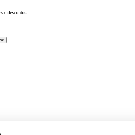
es e descontos.
-se
s