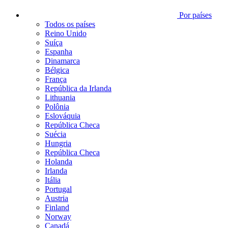
Por países
Todos os países
Reino Unido
Suíça
Espanha
Dinamarca
Bélgica
França
República da Irlanda
Lithuania
Polônia
Eslováquia
República Checa
Suécia
Hungria
República Checa
Holanda
Irlanda
Itália
Portugal
Austria
Finland
Norway
Canadá