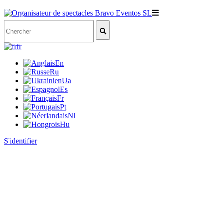
fr
En
Ru
Ua
Es
Fr
Pt
Nl
Hu
S'identifier