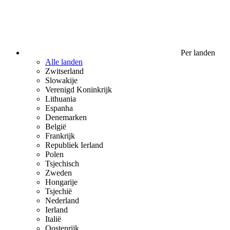
Per landen
Alle landen
Zwitserland
Slowakije
Verenigd Koninkrijk
Lithuania
Espanha
Denemarken
België
Frankrijk
Republiek Ierland
Polen
Tsjechisch
Zweden
Hongarije
Tsjechië
Nederland
Ierland
Italië
Oostenrijk