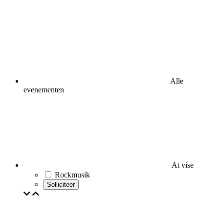
Alle
evenementen
At vise
Rockmusik
Solliciteer