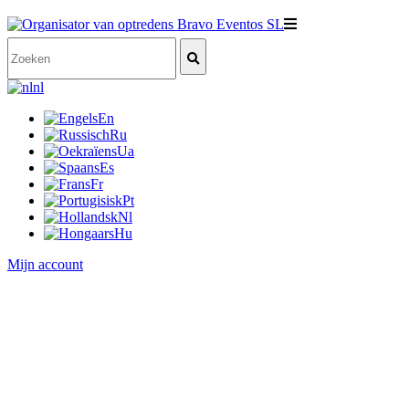
nl
En
Ru
Ua
Es
Fr
Pt
Nl
Hu
Mijn account