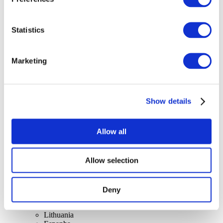
Statistics
Marketing
At vise
Rockmusik
Solliciteer
Show details
Allow all
Allow selection
Per landen
Alle landen
Zwitserland
Deny
Slowakije
Verenigd Koninkrijk
Lithuania