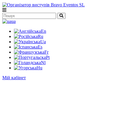
ua
En
Ru
Ua
Es
Fr
Pt
Nl
Hu
Мій кабінет