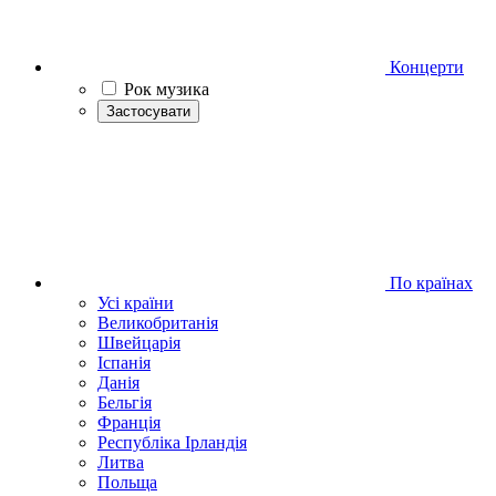
Концерти
Рок музика
Застосувати
По країнах
Усі країни
Великобританія
Швейцарія
Іспанія
Данія
Бельгія
Франція
Республіка Ірландія
Литва
Польща