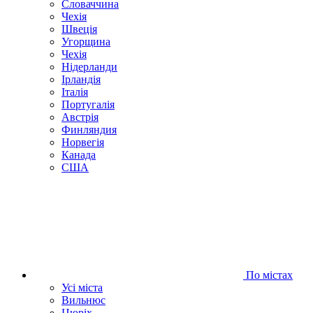
Словаччина
Чехія
Швецiя
Угорщина
Чехія
Нідерланди
Iрландія
Iталiя
Португалія
Австрія
Финляндия
Норвегія
Канада
США
По містах
Усі міста
Вильнюс
Цюрiх