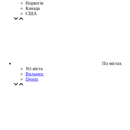
Норвегія
Канада
США
По містах
Усі міста
Вильнюс
Цюрiх