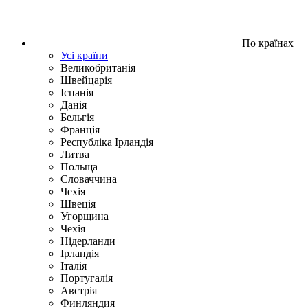
По країнах
Усі країни
Великобританія
Швейцарія
Іспанія
Данія
Бельгія
Франція
Республіка Ірландія
Литва
Польща
Словаччина
Чехія
Швецiя
Угорщина
Чехія
Нідерланди
Iрландія
Iталiя
Португалія
Австрія
Финляндия