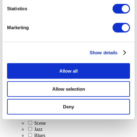
Statistics
Alle
evenementen
Marketing
Show details
At vise
Klassisk musik
Allow all
Popmusik
Rockmusik
Jazz og Blues
Allow selection
Israelsk musik
Folklore
Forfatter sang
Deny
Vores særlige tilbud
musik
Scene
Jazz
Blues