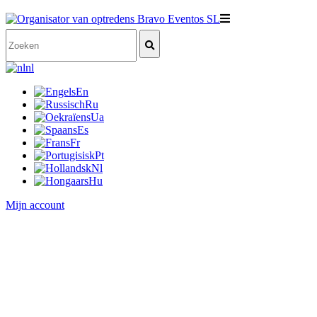
nl
En
Ru
Ua
Es
Fr
Pt
Nl
Hu
Mijn account