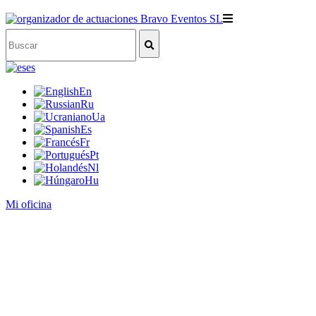
es
En
Ru
Ua
Es
Fr
Pt
Nl
Hu
Mi oficina