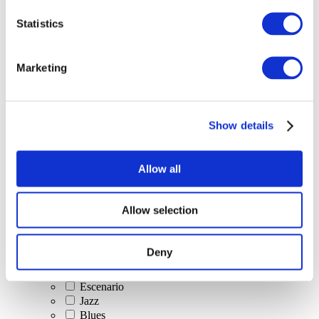
Todos los
Statistics
eventos
Marketing
Show details
Conciertos
Música clásica
Allow all
Música pop
Música rock
Jazz y Blues
Allow selection
Música israelí
Folklore
Canción de autor
Deny
Nuestra oferta especial
Música
Escenario
Jazz
Blues