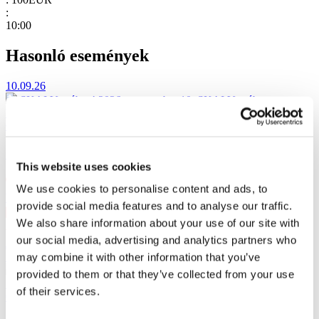
:
10:00
Hasonló események
10.09.26
SKAI Varsóban!
2026. szeptember 10. SKAI Varsóban a
VooDoo Clubban. 25 év a színpadon.
Concertos
SKAI Varsóban!
This website uses cookies
We use cookies to personalise content and ads, to
Varsó
, VooDoo Club
provide social media features and to analyse our traffic.
10 szept cs 20:00
We also share information about your use of our site with
PLN167
our social media, advertising and analytics partners who
Jegy vásárlása
11.09.26
may combine it with other information that you’ve
SKAI Szczecinben!
2026. szeptember 11. SKAI Szczecin a
provided to them or that they’ve collected from your use
Kosmosban. 25 év a színpadon.
of their services.
Concertos