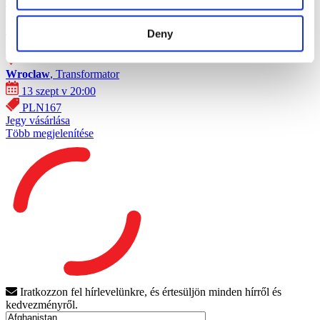
Concertos
Musica rock
SKAI Wrocławban!
Deny
Wroclaw
, Transformator
13 szept v 20:00
PLN167
Jegy vásárlása
Több megjelenítése
Iratkozzon fel hírlevelünkre, és értesüljön minden hírről és
kedvezményről.