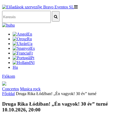
hu
En
Ru
Ua
Es
Fr
Pt
Nl
Hu
Fiókom
Concertos
Musica rock
Főoldal
Druga Rika Łódźban! „Én vagyok! 30 év” turné
Druga Rika Łódźban! „Én vagyok! 30 év” turné
10.10.2026, 20:00