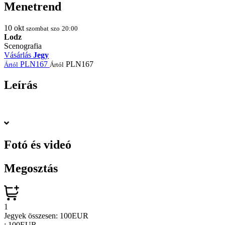
Menetrend
10
okt
szombat
szo
20:00
Lodz
Scenografia
Vásárlás
Jegy
PLN167
PLN167
Ártól
Ártól
Leírás
Fotó és videó
Megosztás
1
Jegyek összesen:
100EUR
:
100EUR