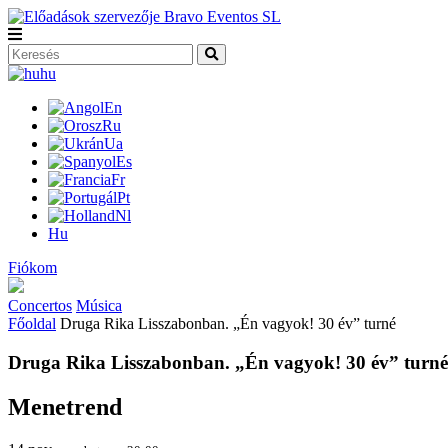
hu
En
Ru
Ua
Es
Fr
Pt
Nl
Hu
Fiókom
Concertos
Música
Főoldal
Druga Rika Lisszabonban. „Én vagyok! 30 év” turné
Druga Rika Lisszabonban. „Én vagyok! 30 év” turné
Menetrend