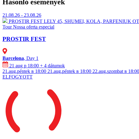
Hasonló események
21.08.26 - 23.08.26
PROSTIR FEST
⁠LELY 45, ⁠SHUMEI,⁠ ⁠KOLA, ⁠⁠PARFENIU
Tour
Nossa oferta especial
PROSTIR FEST
Barcelona
, Day 1
21 aug p 18:00
+ 4 dátumok
21.aug.péntek в 18:00
21.aug.péntek в 18:00
22.aug.szombat в 18:0
ELFOGYOTT