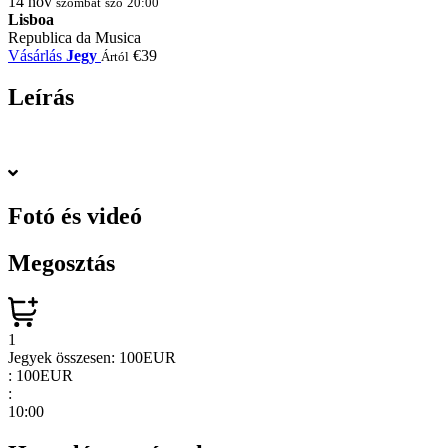
14
nov
szombat
szo
20:00
Lisboa
Republica da Musica
Vásárlás
Jegy
€39
Ártól
Leírás
Fotó és videó
Megosztás
1
Jegyek összesen:
100EUR
:
100EUR
:
10:00