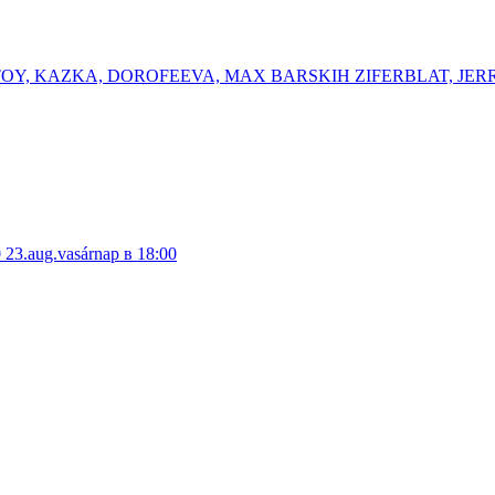
K OTOY, KAZKA, DOROFEEVA, MAX BARSKIH ⁠ZIFERBLAT, ⁠JER
0
23.aug.vasárnap в 18:00