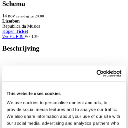
Schema
14
nov
zaterdag
za
20:00
Lissabon
Republica da Musica
Kopen
Ticket
EUR39
€39
Van
Van
Beschrijving
Foto en video
This website uses cookies
Delen
We use cookies to personalise content and ads, to
provide social media features and to analyse our traffic.
We also share information about your use of our site with
1
Totaal tickets:
100EUR
our social media, advertising and analytics partners who
Administratiekosten:
100EUR