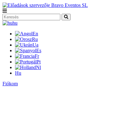
hu
En
Ru
Ua
Es
Fr
Pt
Nl
Hu
Fiókom