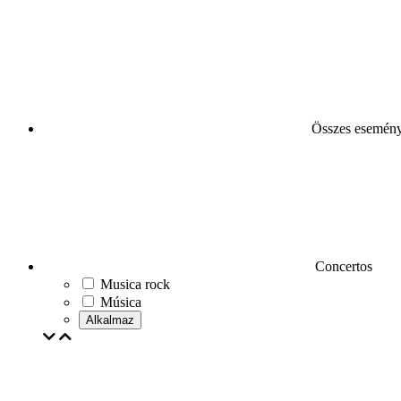
Összes esemén
Concertos
Musica rock
Música
Alkalmaz