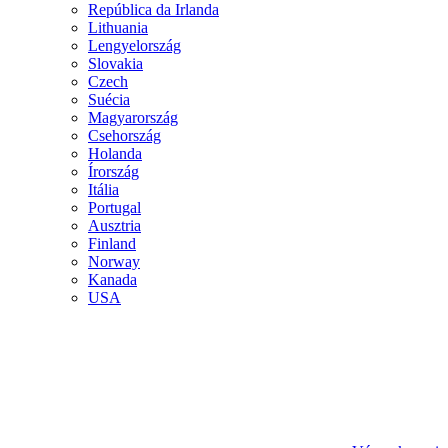
República da Irlanda
Lithuania
Lengyelország
Slovakia
Czech
Suécia
Magyarország
Csehország
Holanda
Írország
Itália
Portugal
Ausztria
Finland
Norway
Kanada
USA