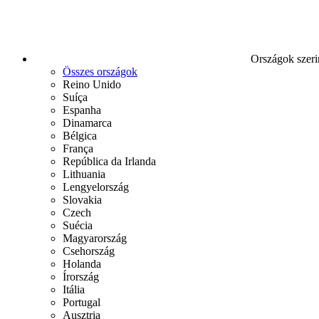
Országok szeri
Összes országok
Reino Unido
Suíça
Espanha
Dinamarca
Bélgica
França
República da Irlanda
Lithuania
Lengyelország
Slovakia
Czech
Suécia
Magyarország
Csehország
Holanda
Írország
Itália
Portugal
Ausztria