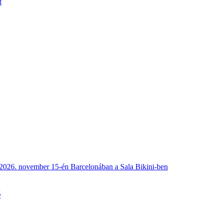
t
2026. november 15-én Barcelonában a Sala Bikini-ben
é