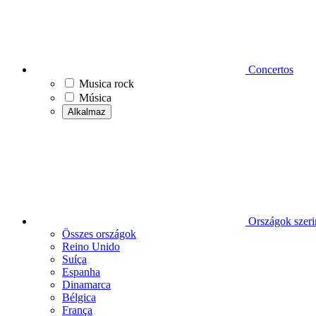
Concertos
Musica rock
Música
Alkalmaz
Országok szeri
Összes országok
Reino Unido
Suíça
Espanha
Dinamarca
Bélgica
França