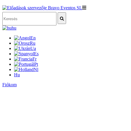
hu
En
Ru
Ua
Es
Fr
Pt
Nl
Hu
Fiókom