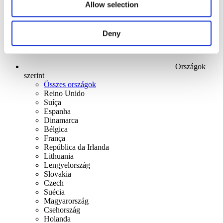
Allow selection
Deny
Országok
szerint
Összes országok
Reino Unido
Suíça
Espanha
Dinamarca
Bélgica
França
República da Irlanda
Lithuania
Lengyelország
Slovakia
Czech
Suécia
Magyarország
Csehország
Holanda