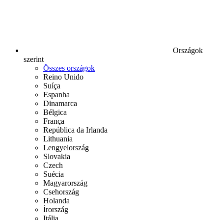
Országok
szerint
Összes országok
Reino Unido
Suíça
Espanha
Dinamarca
Bélgica
França
República da Irlanda
Lithuania
Lengyelország
Slovakia
Czech
Suécia
Magyarország
Csehország
Holanda
Írország
Itália