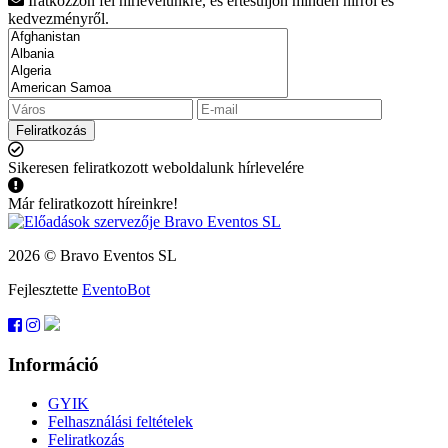
Iratkozzon fel hírlevelünkre, és értesüljön minden hírről és
kedvezményről.
Feliratkozás
Sikeresen feliratkozott weboldalunk hírlevelére
Már feliratkozott híreinkre!
2026 © Bravo Eventos SL
Fejlesztette
EventoBot
Információ
GYIK
Felhasználási feltételek
Feliratkozás