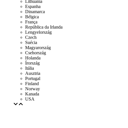
Lithuania
Espanha
Dinamarca
Bélgica
França
República da Irlanda
Lengyelország
Czech
Suécia
Magyarország
Csehország
Holanda
Írország
Itália
Ausztria
Portugal
Finland
Norway
Kanada
USA