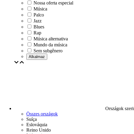
Nossa oferta especial
Música
Palco
Jazz
Blues
Rap
Música alternativa
Mundo da música
Sem subgênero
Alkalmaz
Országok szeri
Összes országok
Suíça
Eslováquia
Reino Unido