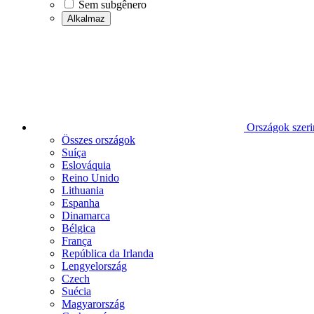
Sem subgênero
Alkalmaz
Országok szeri
Összes országok
Suíça
Eslováquia
Reino Unido
Lithuania
Espanha
Dinamarca
Bélgica
França
República da Irlanda
Lengyelország
Czech
Suécia
Magyarország