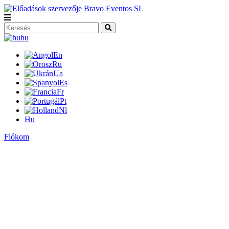
hu
En
Ru
Ua
Es
Fr
Pt
Nl
Hu
Fiókom