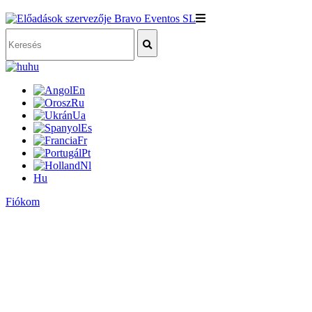
hu
En
Ru
Ua
Es
Fr
Pt
Nl
Hu
Fiókom