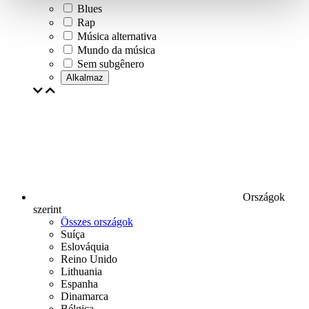
Blues
Rap
Música alternativa
Mundo da música
Sem subgênero
Alkalmaz
Országok
szerint
Összes országok
Suíça
Eslováquia
Reino Unido
Lithuania
Espanha
Dinamarca
Bélgica