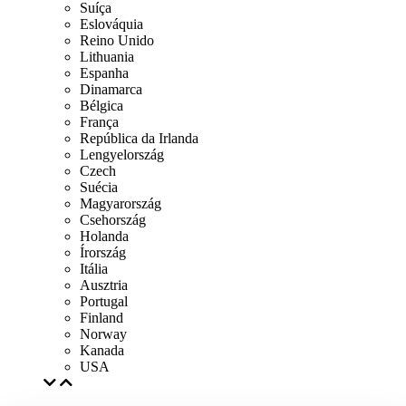
Suíça
Eslováquia
Reino Unido
Lithuania
Espanha
Dinamarca
Bélgica
França
República da Irlanda
Lengyelország
Czech
Suécia
Magyarország
Csehország
Holanda
Írország
Itália
Ausztria
Portugal
Finland
Norway
Kanada
USA