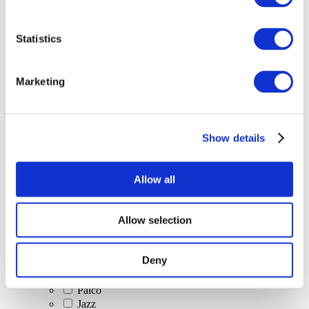
Összes
Statistics
esemény
Marketing
Show details
Concertos
Música clássica
Allow all
Música pop
Musica rock
Jazz e Blues
Allow selection
música israelense
Folclore
Música do autor
Deny
Nossa oferta especial
Música
Palco
Jazz