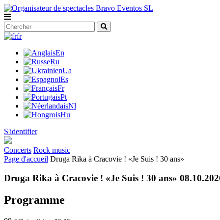
fr
En
Ru
Ua
Es
Fr
Pt
Nl
Hu
S'identifier
Concerts
Rock music
Page d'accueil
Druga Rika à Cracovie ! «Je Suis ! 30 ans»
Druga Rika à Cracovie ! «Je Suis ! 30 ans» 08.10.202
Programme