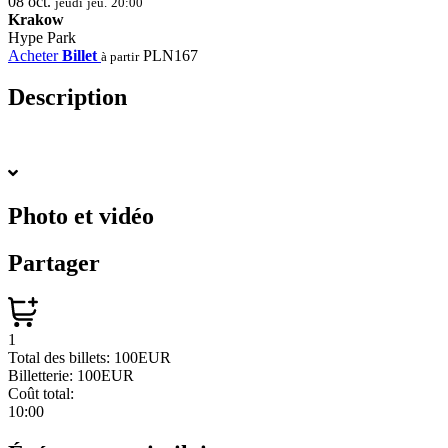
08
oct.
jeudi
jeu.
20:00
Krakow
Hype Park
Acheter
Billet
PLN167
à partir
Description
Photo et vidéo
Partager
1
Total des billets:
100EUR
Billetterie:
100EUR
Coût total:
10:00