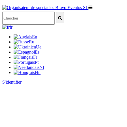
fr
En
Ru
Ua
Es
Fr
Pt
Nl
Hu
S'identifier