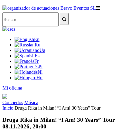
es
En
Ru
Ua
Es
Fr
Pt
Nl
Hu
Mi oficina
Conciertos
Música
Inicio
Druga Rika in Milan! “I Am! 30 Years” Tour
Druga Rika in Milan! “I Am! 30 Years” Tour
08.11.2026, 20:00