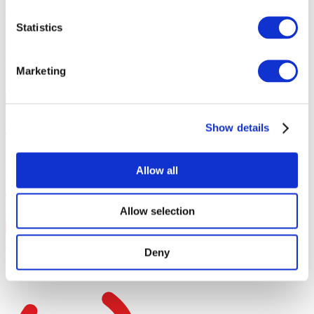
Gastos de gestion:
100EUR
Coste total:
Statistics
10:00
Eventos relacionados
Marketing
21.08.26 - 23.08.26
PROSTIR FEST
⁠LELY 45, ⁠SHUMEI,⁠ ⁠KOLA, ⁠⁠PARFENIUK
OTOY, KAZKA, DOROFEEVA, MAX BARSKIH ⁠ZIFERBLAT,
Show details
⁠JERRY HEIL, ⁠⁠KLAVDIA PETRIVNA, ⁠ODYSSАY
Excursión
Nuestra oferta especial
PROSTIR FEST
Allow all
Allow selection
Barcelona
, Day 1
21 Aug Fri 18:00
+ 4 даты
21.Aug.Friday в 18:00
21.Aug.Friday в 18:00
22.Aug.Saturday в
Deny
18:00
23.Aug.Sunday в 18:00
SOLD OUT