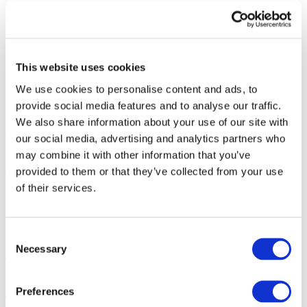
extrañan el rock de calidad. Te espera un nuevo programa donde el
sonido moderno se entrelaza con clásicos que ya forman parte de la
historia.
“Tres minutos”, “Secreto”, “Tan poco de ti aquí”, “Ya no solo” y
This website uses cookies
muchas otras canciones se cantarán junto con el público. Sin
playback — solo música honesta y energía poderosa.
We use cookies to personalise content and ads, to
provide social media features and to analyse our traffic.
¡Sé parte de un gran espectáculo de rock!
We also share information about your use of our site with
Milán, prepárate para cantar al unísono. ¡Compra tus entradas para
el concierto de “Druha Rika” hoy y asegúrate una noche que
our social media, advertising and analytics partners who
recordarás para siempre!
may combine it with other information that you’ve
provided to them or that they’ve collected from your use
of their services.
Foto y video
Compartir
Consent
Necessary
Selection
1
Preferences
Total de boletos:
100EUR