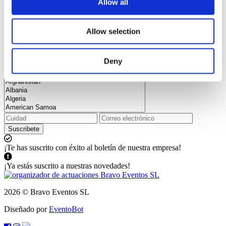
Allow all
Allow selection
Deny
Suscríbase a nuestro boletín y manténgase actualizado con todas
las novedades y descuentos
Suscribete
¡Te has suscrito con éxito al boletín de nuestra empresa!
¡Ya estás suscrito a nuestras novedades!
2026 © Bravo Eventos SL
Diseñado por
EventoBot