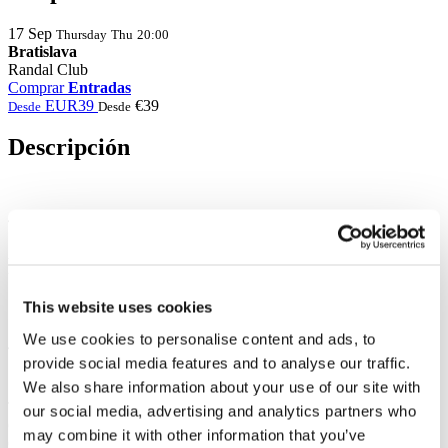
17
Sep
Thursday
Thu
20:00
Bratislava
Randal Club
Comprar
Entradas
EUR39
€39
Desde
Desde
Descripción
Foto y video
This website uses cookies
Compartir
We use cookies to personalise content and ads, to
provide social media features and to analyse our traffic.
We also share information about your use of our site with
1
Total de boletos:
100EUR
our social media, advertising and analytics partners who
Gastos de gestion:
100EUR
may combine it with other information that you’ve
Coste total: