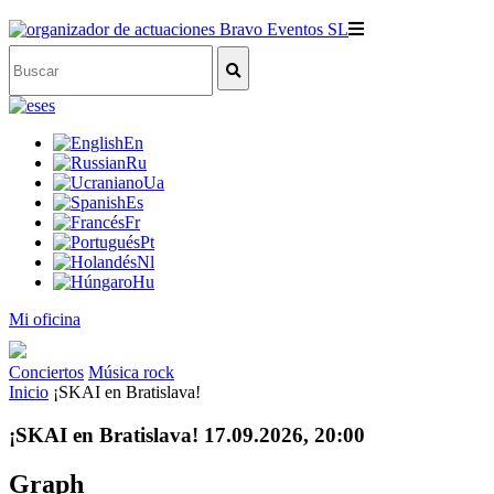
es
En
Ru
Ua
Es
Fr
Pt
Nl
Hu
Mi oficina
Conciertos
Música rock
Inicio
¡SKAI en Bratislava!
¡SKAI en Bratislava! 17.09.2026, 20:00
Graph