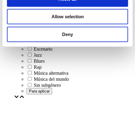
Música pop
Música rock
Jazz y Blues
Allow selection
Música israelí
Folklore
Canción de autor
Deny
Nuestra oferta especial
Música
Escenario
Jazz
Blues
Rap
Música alternativa
Música del mundo
Sin subgénero
Para aplicar