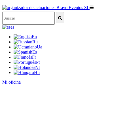
es
En
Ru
Ua
Es
Fr
Pt
Nl
Hu
Mi oficina