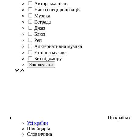
Авторська пісня
Наша спецпропозиція
Музика
Естрада
Джаз
Блюз
Реп
Альтернативна музика
Етнічна музика
Без піджанру
Застосувати
По країнах
Усі країни
Швейцарія
Словаччина