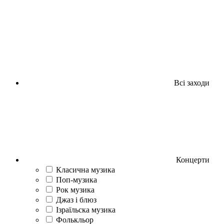
Всі заходи
Концерти
Класична музика
Поп-музика
Рок музика
Джаз і блюз
Ізраїльска музика
Фолькльор