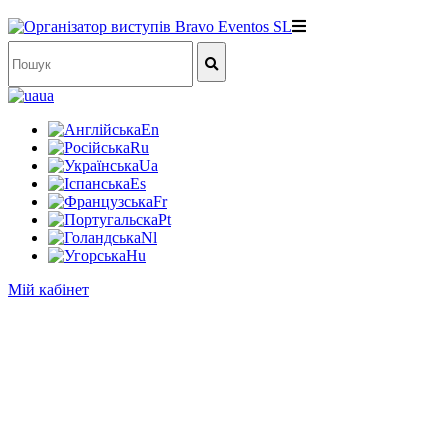
ua
En
Ru
Ua
Es
Fr
Pt
Nl
Hu
Мій кабінет