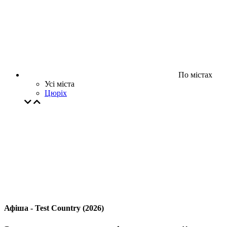
По містах
Усі міста
Цюрiх
Афіша - Test Country (2026)