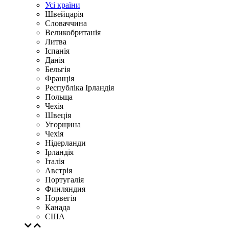
Усі країни
Швейцарія
Словаччина
Великобританія
Литва
Іспанія
Данія
Бельгія
Франція
Республіка Ірландія
Польща
Чехія
Швецiя
Угорщина
Чехія
Нідерланди
Iрландія
Iталiя
Австрія
Португалія
Финляндия
Норвегія
Канада
США