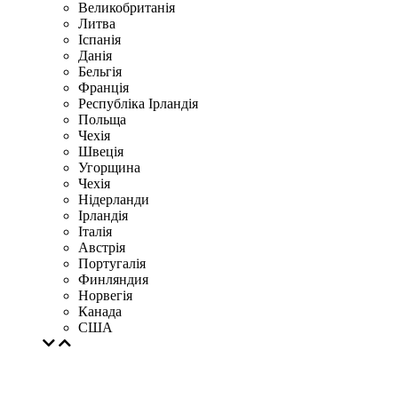
Великобританія
Литва
Іспанія
Данія
Бельгія
Франція
Республіка Ірландія
Польща
Чехія
Швецiя
Угорщина
Чехія
Нідерланди
Iрландія
Iталiя
Австрія
Португалія
Финляндия
Норвегія
Канада
США