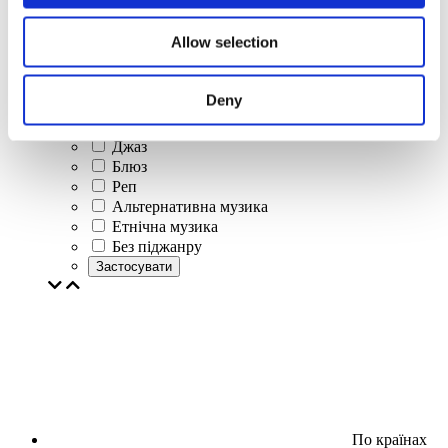
Джаз і блюз
Ізраїльска музика
Allow selection
Фолькльор
Авторська пісня
Наша спецпропозиція
Deny
Музика
Естрада
Джаз
Блюз
Реп
Альтернативна музика
Етнічна музика
Без піджанру
Застосувати
По країнах