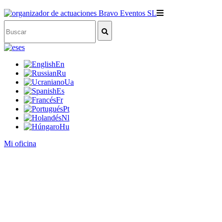
es
En
Ru
Ua
Es
Fr
Pt
Nl
Hu
Mi oficina