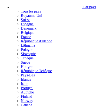
Par pays
Tous les pays
Royaume-Uni
Suisse
Espagne
Danemark
Belgique
France
République d'Irlande
Lithuania
Pologne
Slovaquie
Tchèque
Suède
Hongrie
République Tchèque
Pays-Bas
Irlande
Italie
Portugal
Autriche
Finland
Norway
Canada