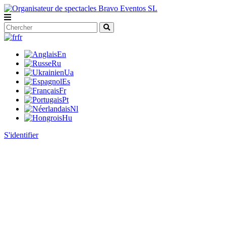
fr
En
Ru
Ua
Es
Fr
Pt
Nl
Hu
S'identifier