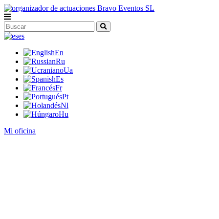
es
En
Ru
Ua
Es
Fr
Pt
Nl
Hu
Mi oficina