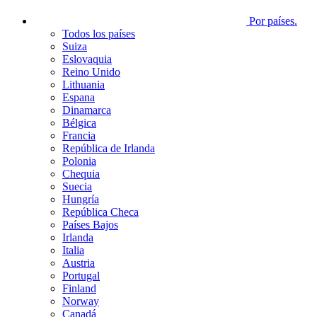
Por países.
Todos los países
Suiza
Eslovaquia
Reino Unido
Lithuania
Espana
Dinamarca
Bélgica
Francia
República de Irlanda
Polonia
Chequia
Suecia
Hungría
República Checa
Países Bajos
Irlanda
Italia
Austria
Portugal
Finland
Norway
Canadá