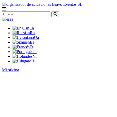
es
En
Ru
Ua
Es
Fr
Pt
Nl
Hu
Mi oficina