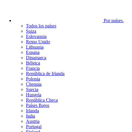
Por países.
Todos los países
Suiza
Eslovaquia
Reino Unido
Lithuania
Espana
Dinamarca
Bélgica
Francia
República de Irlanda
Polonia
Chequia
Suecia
Hungría
República Checa
Países Bajos
Irlanda
Italia
Austria
Portugal
Finland